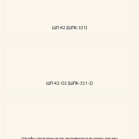
ШП-К2 (ШПК-321)
ШП-К2-О2 (ШПК-321-2)
Шкафы пожарные по индивидуальному заказу