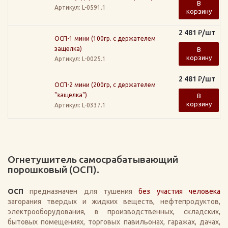
В
Артикул
: L-0591.1
корзину
2 481
₽
/шт
ОСП-1 мини (100гр. с держателем
защелка)
В
корзину
Артикул
: L-0025.1
2 481
₽
/шт
ОСП-2 мини (200гр, с держателем
"защелка")
В
корзину
Артикул
: L-0337.1
Огнетушитель самосрабатывающий
порошковый (ОСП).
ОСП
предназначен для тушения
без участия человека
загорания твердых и жидких веществ, нефтепродуктов,
электрооборудования, в производственных, складских,
бытовых помещениях, торговых павильонах, гаражах, дачах,