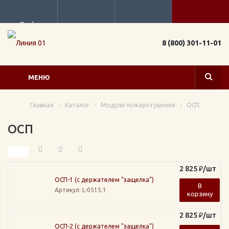
Прайс
8 (800) 301-11-01
МЕНЮ
Главная
-
Каталог
-
Модули пожаротушения
-
ОСП
ОСП
2 825
₽
/шт
ОСП-1 (с держателем "защелка")
В
Артикул
: L-0515.1
корзину
2 825
₽
/шт
ОСП-2 (с держателем "защелка")