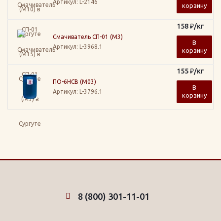
Артикул
: L-2146
корзину
158
₽
/кг
Смачиватель СП-01 (М3)
В
Артикул
: L-3968.1
корзину
155
₽
/кг
ПО-6НСВ (М03)
В
Артикул
: L-3796.1
корзину
8 (800) 301-11-01