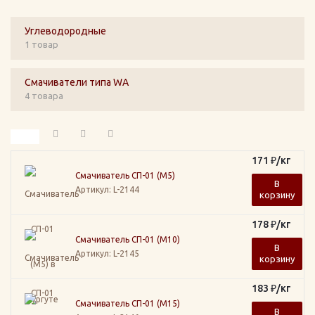
Углеводородные
1 товар
Смачиватели типа WA
4 товара
171
₽
/кг
Смачиватель СП-01 (М5)
В
Артикул
: L-2144
корзину
178
₽
/кг
Смачиватель СП-01 (М10)
В
Артикул
: L-2145
корзину
183
₽
/кг
Смачиватель СП-01 (М15)
В