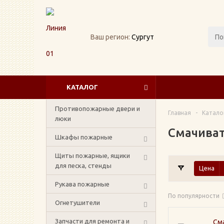
Ваш регион:
Сургут
КАТАЛОГ
Противопожарные двери и
Главная
-
Катало
люки
Смачиват
Шкафы пожарные
Щиты пожарные, ящики
для песка, стенды
Цена
Рукава пожарные
По популярности
Огнетушители
Запчасти для ремонта и
См