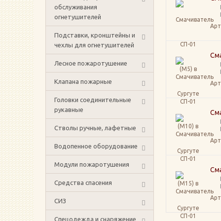
обслуживания
огнетушителей
Арт
Подставки, кронштейны и
чехлы для огнетушителей
См
Лесное пожаротушение
Клапана пожарные
Арт
Головки соединительные
рукавные
См
Стволы ручные, лафетные
Арт
Водопенное оборудование
Модули пожаротушения
См
Средства спасения
Арт
СИЗ
Спецодежда и снаряжение