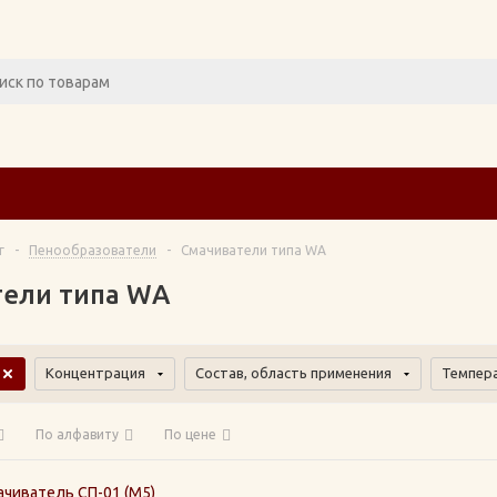
г
-
Пенообразователи
-
Смачиватели типа WA
ели типа WA
Концентрация
Состав, область применения
Темпер
По алфавиту
По цене
ачиватель СП-01 (М5)