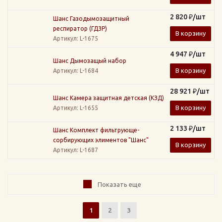
2 820
₽
/шт
Шанс Газодымозащитный
респиратор (ГДЗР)
В корзину
Артикул
: L-1675
4 947
₽
/шт
Шанс Дымозащый набор
В корзину
Артикул
: L-1684
28 921
₽
/шт
Шанс Камера защитная детская (КЗД)
В корзину
Артикул
: L-1655
2 133
₽
/шт
Шанс Комплект фильтрующе-
сорбирующих элиментов "Шанс"
В корзину
Артикул
: L-1687
Показать еще
1
2
3