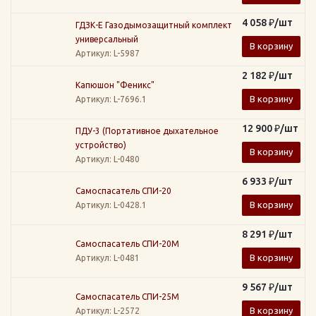
4 058
₽
/шт
ГДЗК-Е Газодымозащитный комплект
универсальный
В корзину
Артикул
: L-5987
2 182
₽
/шт
Капюшон "Феникс"
В корзину
Артикул
: L-7696.1
12 900
₽
/шт
ПДУ-3 (Портативное дыхательное
устройство)
В корзину
Артикул
: L-0480
6 933
₽
/шт
Самоспасатель СПИ-20
В корзину
Артикул
: L-0428.1
8 291
₽
/шт
Самоспасатель СПИ-20М
В корзину
Артикул
: L-0481
9 567
₽
/шт
Самоспасатель СПИ-25М
В корзину
Артикул
: L-2572