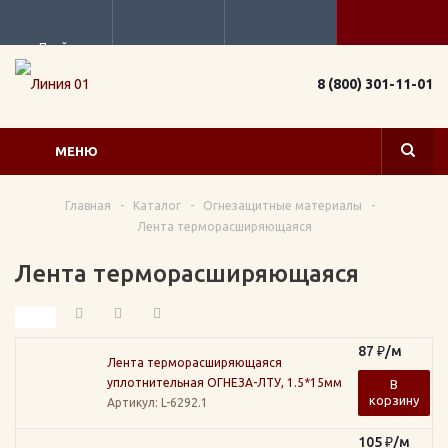
Прайс
8 (800) 301-11-01
МЕНЮ
Главная
-
Каталог
-
Огнезащитные материалы
-
Лента терморасширяющаяся
Лента терморасширяющаяся
87
₽
/м
Лента терморасширяющаяся
уплотнительная ОГНЕЗА-ЛТУ, 1.5*15мм
В
корзину
Артикул
: L-6292.1
105
₽
/м