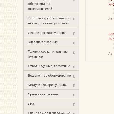
обслуживания
№6
огнетушителей
Подставки, кронштейны и
Арт
чехлы для огнетушителей
Лесное пожаротушение
Ап
№26
Клапана пожарные
Головки соединительные
Арт
рукавные
Стволы ручные, лафетные
Водопенное оборудование
Модули пожаротушения
Средства спасения
СИЗ
Спецодежда и снаряжение