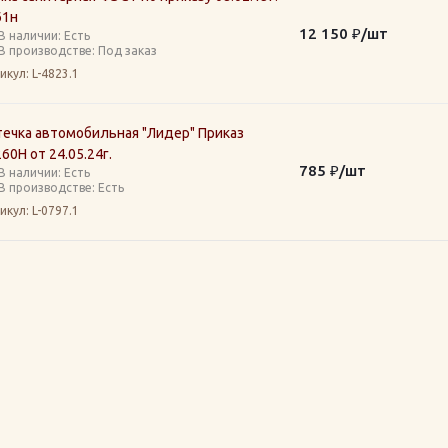
1н
12 150
₽
/шт
В наличии: Eсть
В производстве: Под заказ
икул
: L-4823.1
течка автомобильная "Лидер" Приказ
0Н от 24.05.24г.
785
₽
/шт
В наличии: Eсть
В производстве: Есть
икул
: L-0797.1