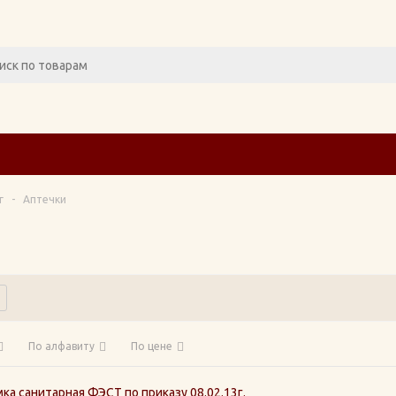
г
-
Аптечки
По алфавиту
По цене
ка санитарная ФЭСТ по приказу 08.02.13г.