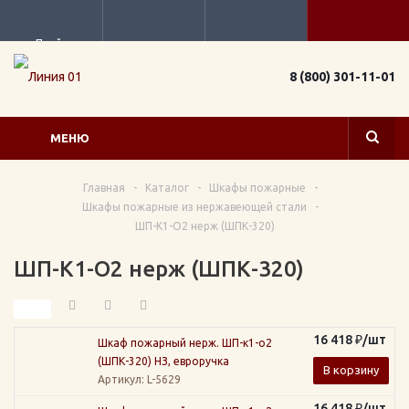
Прайс
8 (800) 301-11-01
МЕНЮ
Главная
-
Каталог
-
Шкафы пожарные
-
Шкафы пожарные из нержавеющей стали
-
ШП-К1-О2 нерж (ШПК-320)
ШП-К1-О2 нерж (ШПК-320)
16 418
₽
/шт
Шкаф пожарный нерж. ШП-к1-о2
(ШПК-320) НЗ, евроручка
В корзину
Артикул
: L-5629
16 418
₽
/шт