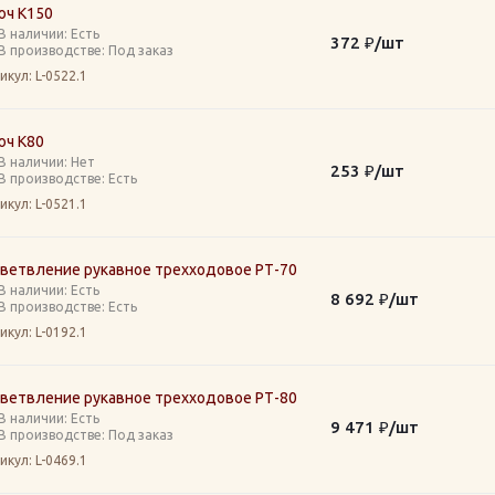
юч К150
В наличии: Eсть
372
₽
/шт
В производстве: Под заказ
икул
: L-0522.1
юч К80
В наличии: Нет
253
₽
/шт
В производстве: Есть
икул
: L-0521.1
зветвление рукавное трехходовое РТ-70
В наличии: Eсть
8 692
₽
/шт
В производстве: Есть
икул
: L-0192.1
зветвление рукавное трехходовое РТ-80
В наличии: Eсть
9 471
₽
/шт
В производстве: Под заказ
икул
: L-0469.1