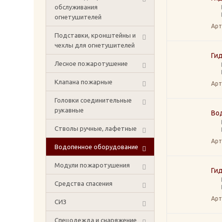
обслуживания
огнетушителей
Арт
Подставки, кронштейны и
чехлы для огнетушителей
Ги
Лесное пожаротушение
Клапана пожарные
Арт
Головки соединительные
рукавные
Во
Стволы ручные, лафетные
Арт
Водопенное оборудование
Модули пожаротушения
Ги
Средства спасения
Арт
СИЗ
Спецодежда и снаряжение