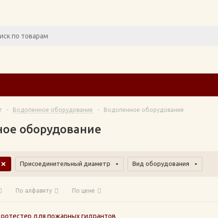
г
-
Водопенное оборудование
-
Водопенное оборудование
ое оборудование
Присоединительный диаметр
Вид оборудования
По алфавиту
По цене
дротестер для пожарных гидрантов