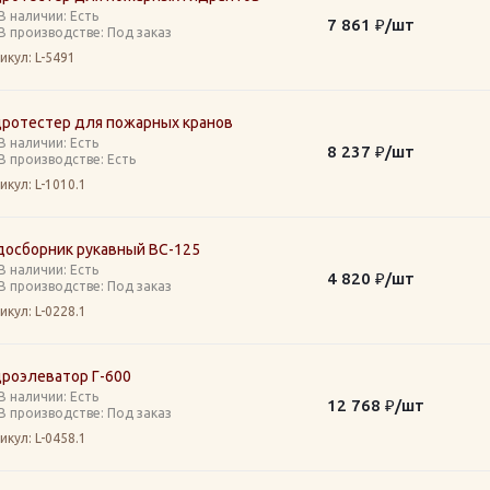
В наличии: Eсть
7 861
₽
/шт
В производстве: Под заказ
икул
: L-5491
дротестер для пожарных кранов
В наличии: Eсть
8 237
₽
/шт
В производстве: Есть
икул
: L-1010.1
досборник рукавный ВС-125
В наличии: Eсть
4 820
₽
/шт
В производстве: Под заказ
икул
: L-0228.1
дроэлеватор Г-600
В наличии: Eсть
12 768
₽
/шт
В производстве: Под заказ
икул
: L-0458.1