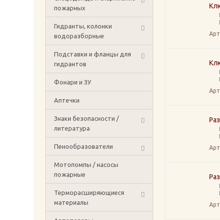
Кл
пожарных
Гидранты, колонки
Арт
водоразборные
Подставки и фланцы для
Кл
гидрантов
Фонари и ЗУ
Арт
Аптечки
Знаки безопасности /
Ра
литература
Пенообразователи
Арт
Мотопомпы / насосы
пожарные
Ра
Терморасширяющиеся
материалы
Арт