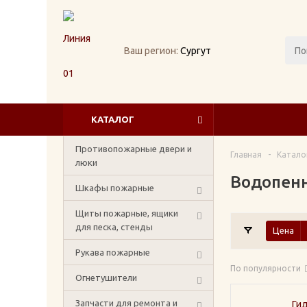
Ваш регион:
Сургут
КАТАЛОГ
Противопожарные двери и
Главная
-
Катало
люки
Водопенн
Шкафы пожарные
Щиты пожарные, ящики
для песка, стенды
Цена
Рукава пожарные
По популярности
Огнетушители
Запчасти для ремонта и
Ги