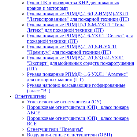
Рукав ПК производства КНР для пожарных
кранов и мотопомп
Рукава пожарные РПМ(Д)-1,6/1,2-ИМ(M)-УХЛ1
"Латексированные" для пожарной техники (ПТ)
Рукава пожарные РПМ(П)-1,6-М-УХЛ1 "Типа
Латекс" для пожарной техники (ПТ)
Рукава пожарные РПМ(В)-1,6-УХЛ1 "Селект" для
пожарной техники (ПТ)
Рукава пожарные РПМ(В)-1,2/1,6-И-УХЛ1
"Премиум" для пожарной техники (ПТ)
Рукава пожарные РПМ(В)-1,2/1,6/3,0-И-УХЛ1
"Эксперт" для мобильных средств пожаротушения
(ПТ)
Рукава пожарные РПМ(Д)-1,6-УХЛ1 "Армтекс"
для пожарных машин (ПТ)
Рукава напорно-всасывающие гофрированные
(класс "В")
Огнетушители
Углекислотные огнетушители (ОУ)
Порошковые огнетушители (ОП) - класс пожара
АВСЕ
Порошковые огнетушители (ОП) - класс пожара
ВСЕ
Огнетушители "Премиум"
Воздушно-пенные огнетушители (ОВП)