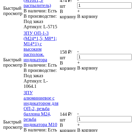
(М16х1,5/
474
₽
/
распылитель)
шт
Быстрый
В наличии: Eсть
+
В
просмотр
В производстве:
В корзину
корзину
Под заказ
Артикул
: L-5715
ЗПУ ОП-1-3
(М24*1,5; М8*1;
М14*1) с
высоким
-
158
₽
/
располож.
шт
Быстрый
индикатора
+
В
просмотр
В наличии: Eсть
В корзину
корзину
В производстве:
Под заказ
Артикул
: L-
1064.1
ЗПУ
алюминиевое с
индикатором для
ОП-2, резьба
-
баллона М24,
144
₽
/
резьба
шт
Быстрый
индикатора М10
+
В
просмотр
В наличии: Eсть
В корзину
корзину