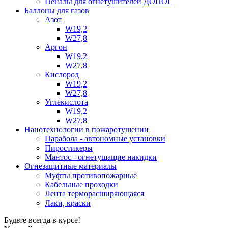
Пеналы для огнетушителей ДОПОГ
Баллоны для газов
Азот
W19,2
W27,8
Аргон
W19,2
W27,8
Кислород
W19,2
W27,8
Углекислота
W19,2
W27,8
Нанотехнологии в пожаротушении
Парабола - автономные установки
Пиростикеры
Мантос - огнетушащие накидки
Огнезащитные материалы
Муфты противопожарные
Кабельные проходки
Лента терморасширяющаяся
Лаки, краски
Будьте всегда в курсе!