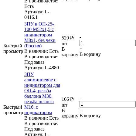
В производстве:
Есть
Артикул
: L-
0416.1
ЗПУ к ОП-25-
100 М52х1,5 с
индикатором
-
529
₽
/
М8х1, без чеки
шт
Быстрый
(Россия)
+
В
просмотр
В наличии: Eсть
В корзину
корзину
В производстве:
Под заказ
Артикул
: L-4880
ЗПУ
алюминиевое с
индикатором для
ОП-4, резьба
баллона М30,
-
166
₽
/
резьба шланга
шт
Быстрый
М16, с
+
В
просмотр
индикатором
В корзину
корзину
В наличии: Eсть
В производстве:
Под заказ
Артикул
: L-