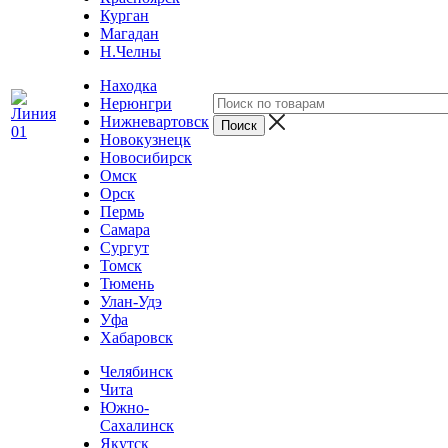
Курган
Магадан
Н.Челны
Находка
Нерюнгри
Нижневартовск
Новокузнецк
Новосибирск
Омск
Орск
Пермь
Самара
Сургут
Томск
Тюмень
Улан-Удэ
Уфа
Хабаровск
Челябинск
Чита
Южно-
Сахалинск
Якутск