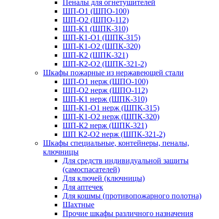
Пеналы для огнетушителей
ШП-О1 (ШПО-100)
ШП-О2 (ШПО-112)
ШП-К1 (ШПК-310)
ШП-К1-О1 (ШПК-315)
ШП-К1-О2 (ШПК-320)
ШП-К2 (ШПК-321)
ШП-К2-О2 (ШПК-321-2)
Шкафы пожарные из нержавеющей стали
ШП-О1 нерж (ШПО-100)
ШП-О2 нерж (ШПО-112)
ШП-К1 нерж (ШПК-310)
ШП-К1-О1 нерж (ШПК-315)
ШП-К1-О2 нерж (ШПК-320)
ШП-К2 нерж (ШПК-321)
ШП К2-О2 нерж (ШПК-321-2)
Шкафы специальные, контейнеры, пеналы,
ключницы
Для средств индивидуальной защиты
(самоспасателей)
Для ключей (ключницы)
Для аптечек
Для кошмы (противопожарного полотна)
Шахтные
Прочие шкафы различного назначения