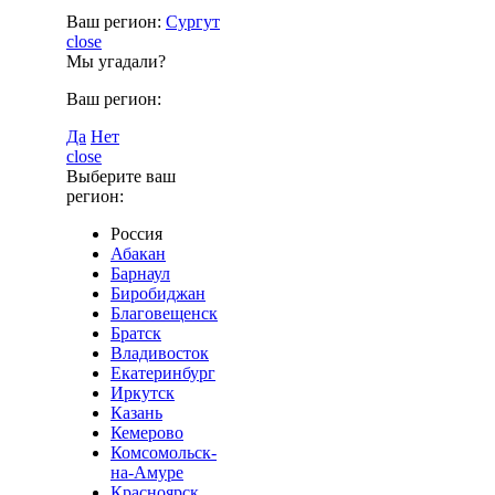
Ваш регион:
Сургут
close
Мы угадали?
Ваш регион:
Да
Нет
close
Выберите ваш
регион:
Россия
Абакан
Барнаул
Биробиджан
Благовещенск
Братск
Владивосток
Екатеринбург
Иркутск
Казань
Кемерово
Комсомольск-
на-Амуре
Красноярск