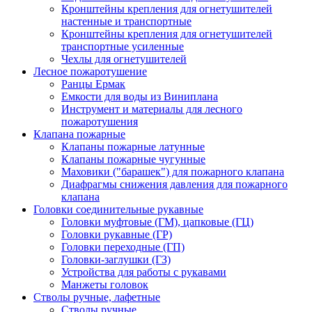
Кронштейны крепления для огнетушителей
настенные и транспортные
Кронштейны крепления для огнетушителей
транспортные усиленные
Чехлы для огнетушителей
Лесное пожаротушение
Ранцы Ермак
Емкости для воды из Виниплана
Инструмент и материалы для лесного
пожаротушения
Клапана пожарные
Клапаны пожарные латунные
Клапаны пожарные чугунные
Маховики ("барашек") для пожарного клапана
Диафрагмы снижения давления для пожарного
клапана
Головки соединительные рукавные
Головки муфтовые (ГМ), цапковые (ГЦ)
Головки рукавные (ГР)
Головки переходные (ГП)
Головки-заглушки (ГЗ)
Устройства для работы с рукавами
Манжеты головок
Стволы ручные, лафетные
Стволы ручные