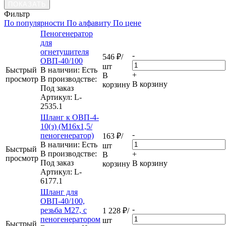
ПОКАЗАТЬ
Фильтр
По популярности
По алфавиту
По цене
Пеногенератор
для
огнетушителя
-
546
₽
/
ОВП-40/100
шт
Быстрый
В наличии: Eсть
+
В
просмотр
В производстве:
В корзину
корзину
Под заказ
Артикул
: L-
2535.1
Шланг к ОВП-4-
10(з) (М16х1,5/
-
пеногенератор)
163
₽
/
В наличии: Eсть
шт
Быстрый
В производстве:
+
В
просмотр
Под заказ
В корзину
корзину
Артикул
: L-
6177.1
Шланг для
ОВП-40/100,
-
резьба М27, с
1 228
₽
/
пеногенератором
шт
Быстрый