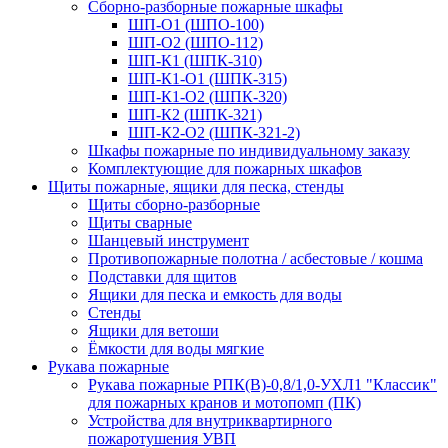
Сборно-разборные пожарные шкафы
ШП-О1 (ШПО-100)
ШП-О2 (ШПО-112)
ШП-К1 (ШПК-310)
ШП-К1-О1 (ШПК-315)
ШП-К1-О2 (ШПК-320)
ШП-К2 (ШПК-321)
ШП-К2-О2 (ШПК-321-2)
Шкафы пожарные по индивидуальному заказу
Комплектующие для пожарных шкафов
Щиты пожарные, ящики для песка, стенды
Щиты сборно-разборные
Щиты сварные
Шанцевый инструмент
Противопожарные полотна / асбестовые / кошма
Подставки для щитов
Ящики для песка и емкость для воды
Стенды
Ящики для ветоши
Ёмкости для воды мягкие
Рукава пожарные
Рукава пожарные РПК(В)-0,8/1,0-УХЛ1 "Классик"
для пожарных кранов и мотопомп (ПК)
Устройства для внутриквартирного
пожаротушения УВП