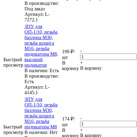
В производстве:
Под заказ
Артикул
: L-
7272.1
ЗПУ для
ОП-1/10, резьба
баллона М30,
резьба шланга
М16, резьба
-
199
₽
/
индикатора М8,
шт
Быстрый
высокий
+
В
просмотр
индикатор
В корзину
корзину
В наличии: Eсть
В производстве:
Есть
Артикул
: L-
4145.1
ЗПУ для
ОП-1/10, резьба
баллона М30,
резьба шланга
-
174
₽
/
М16, резьба
шт
Быстрый
индикатора М8
+
В
просмотр
В наличии: Нет
В корзину
корзину