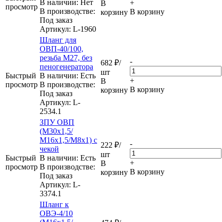
В наличии: Нет
+
В
просмотр
В производстве:
В корзину
корзину
Под заказ
Артикул
: L-1960
Шланг для
ОВП-40/100,
резьба М27, без
-
682
₽
/
пеногенератора
шт
Быстрый
В наличии: Eсть
+
В
просмотр
В производстве:
В корзину
корзину
Под заказ
Артикул
: L-
2534.1
ЗПУ ОВП
(М30х1,5/
М16х1,5/М8х1) с
-
222
₽
/
чекой
шт
Быстрый
В наличии: Eсть
+
В
просмотр
В производстве:
В корзину
корзину
Под заказ
Артикул
: L-
3374.1
Шланг к
ОВЭ-4/10
-