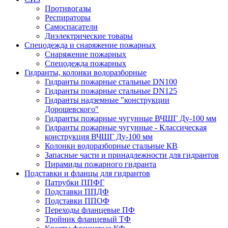
Противогазы
Респираторы
Самоспасатели
Диэлектрические товары
Спецодежда и снаряжение пожарных
Снаряжение пожарных
Спецодежда пожарных
Гидранты, колонки водоразборные
Гидранты пожарные стальные DN100
Гидранты пожарные стальные DN125
Гидранты надземные "конструкции
Дорошевского"
Гидранты пожарные чугунные ВЧШГ Ду-100 мм
Гидранты пожарные чугунные - Классическая
конструкция ВЧШГ Ду-100 мм
Колонки водоразборные стальные КВ
Запасные части и принадлежности для гидрантов
Пирамиды пожарного гидранта
Подставки и фланцы для гидрантов
Патрубки ППФГ
Подставки ППДФ
Подставки ППОФ
Переходы фланцевые ПФ
Тройник фланцевый ТФ