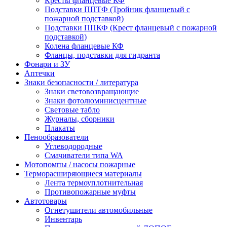
Кресты фланцевые КФ
Подставки ППТФ (Тройник фланцевый с
пожарной подставкой)
Подставки ППКФ (Крест фланцевый с пожарной
подставкой)
Колена фланцевые КФ
Фланцы, подставки для гидранта
Фонари и ЗУ
Аптечки
Знаки безопасности / литература
Знаки световозвращающие
Знаки фотолюминисцентные
Световые табло
Журналы, сборники
Плакаты
Пенообразователи
Углеводородные
Смачиватели типа WA
Мотопомпы / насосы пожарные
Терморасширяющиеся материалы
Лента термоуплотнительная
Противопожарные муфты
Автотовары
Огнетушители автомобильные
Инвентарь