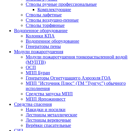
Стволы ручные профессиональные
Комплектующие
Стволы лафетные
Стволы воздушно-пенные
Стволы торфянные
Водопенное оборудование
Колонки КПА
Водопенное оборудование
Генераторы пены
Модули пожаротушения
Модули пожаротушения тонкораспыленной водой
(МУПТВ)
ОСП
МПП Буран
Генераторы Огнетушащего Аэрозоля ГОА
МПП "Источник Плюс" (ТМ "Тунгус") обычного
исполнения
Средства запуска МПП
МПП Ярпожинвест
Средства спасения
Накидки и носилки
Лестницы металлические
Лестницы веревочные
Верёвки спасательные
СИЗ