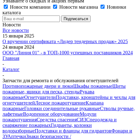
Узнавайте о скидках и акциях первым
Новости компании
Новости магазина
Новинки
каталога
Новости
Все новости
15 января 2025
О вручении сертификата «Лидер тендерных продаж» 2025
24 января 2024
ООО "Линия 01" - в ТОП-1000 успешных поставщиков 2024
Главная
-
Каталог
-
Запчасти для ремонта и обслуживания огнетушителей
Противопожарные двери и люки
Шкафы пожарные
Щиты
пожарные, ящики для песка, стенды
Рукава
пожарные
Огнетушители
Подставки, кронштейны и чехлы для
огнетушителей
Лесное пожаротушение
Клапана
пожарные
Головки соединительные рукавные
Стволы ручные,
лафетные
Водопенное оборудование
Модули
пожаротушения
Средства спасения
СИЗ
Спецодежда и
снаряжение пожарных
Гидранты, колонки
водоразборные
Подставки и фланцы для гидрантов
Фонари и
ЗУ
Аптечки
Знаки безопасности /