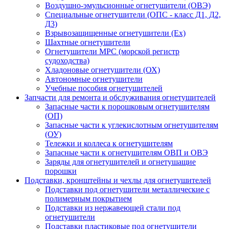
Воздушно-эмульсионные огнетушители (ОВЭ)
Специальные огнетушители (ОПС - класс Д1, Д2,
Д3)
Взрывозащищенные огнетушители (Ex)
Шахтные огнетушители
Огнетушители МРС (морской регистр
судоходства)
Хладоновые огнетушители (ОХ)
Автономные огнетушители
Учебные пособия огнетушителей
Запчасти для ремонта и обслуживания огнетушителей
Запасные части к порошковым огнетушителям
(ОП)
Запасные части к углекислотным огнетушителям
(ОУ)
Тележки и коллеса к огнетушителям
Запасные части к огнетушителям ОВП и ОВЭ
Заряды для огнетушителей и огнетушащие
порошки
Подставки, кронштейны и чехлы для огнетушителей
Подставки под огнетушители металлические с
полимерным покрытием
Подставки из нержавеющей стали под
огнетушители
Подставки пластиковые под огнетушители