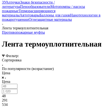
ЗУ
Аптечки
Знаки безопасности /
литература
Пенообразователи
Мотопомпы / насосы
пожарные
Терморасширяющиеся
материалы
Автотовары
Баллоны для газов
Нанотехнологии в
пожаротушении
Огнезащитные материалы
-
Лента термоуплотнительная
Противопожарные муфты
Лента термоуплотнительная
Фильтр:
Сортировка
По популярности (возрастание)
Цена
Цена
48
291
534