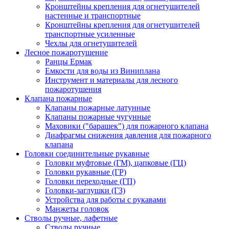
Кронштейны крепления для огнетушителей
настенные и транспортные
Кронштейны крепления для огнетушителей
транспортные усиленные
Чехлы для огнетушителей
Лесное пожаротушение
Ранцы Ермак
Емкости для воды из Виниплана
Инструмент и материалы для лесного
пожаротушения
Клапана пожарные
Клапаны пожарные латунные
Клапаны пожарные чугунные
Маховики ("барашек") для пожарного клапана
Диафрагмы снижения давления для пожарного
клапана
Головки соединительные рукавные
Головки муфтовые (ГМ), цапковые (ГЦ)
Головки рукавные (ГР)
Головки переходные (ГП)
Головки-заглушки (ГЗ)
Устройства для работы с рукавами
Манжеты головок
Стволы ручные, лафетные
Стволы ручные