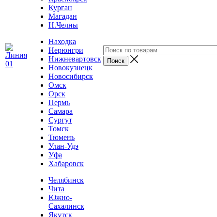
Курган
Магадан
Н.Челны
Находка
Нерюнгри
Нижневартовск
Новокузнецк
Новосибирск
Омск
Орск
Пермь
Самара
Сургут
Томск
Тюмень
Улан-Удэ
Уфа
Хабаровск
Челябинск
Чита
Южно-
Сахалинск
Якутск