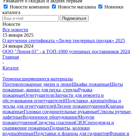
Узнавайте о скидках и акциях первым
Новости компании
Новости магазина
Новинки
каталога
Новости
Все новости
15 января 2025
О вручении сертификата «Лидер тендерных продаж» 2025
24 января 2024
ООО "Линия 01" - в ТОП-1000 успешных поставщиков 2024
Главная
-
Каталог
-
Терморасширяющиеся материалы
Противопожарные двери и люки
Шкафы пожарные
Щиты
пожарные, ящики для песка, стенды
Рукава
пожарные
Огнетушители
Запчасти для ремонта и
обслуживания огнетушителей
Подставки, кронштейны и
чехлы для огнетушителей
Лесное пожаротушение
Клапана
пожарные
Головки соединительные рукавные
Стволы ручные,
лафетные
Водопенное оборудование
Модули
пожаротушения
Средства спасения
СИЗ
Спецодежда и
снаряжение пожарных
Гидранты, колонки
водоразборные
Подставки и фланцы для гидрантов
Фонари и