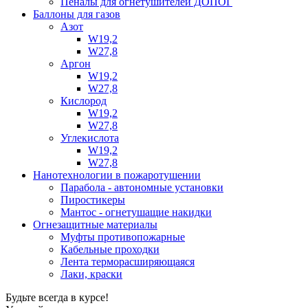
Пеналы для огнетушителей ДОПОГ
Баллоны для газов
Азот
W19,2
W27,8
Аргон
W19,2
W27,8
Кислород
W19,2
W27,8
Углекислота
W19,2
W27,8
Нанотехнологии в пожаротушении
Парабола - автономные установки
Пиростикеры
Мантос - огнетушащие накидки
Огнезащитные материалы
Муфты противопожарные
Кабельные проходки
Лента терморасширяющаяся
Лаки, краски
Будьте всегда в курсе!