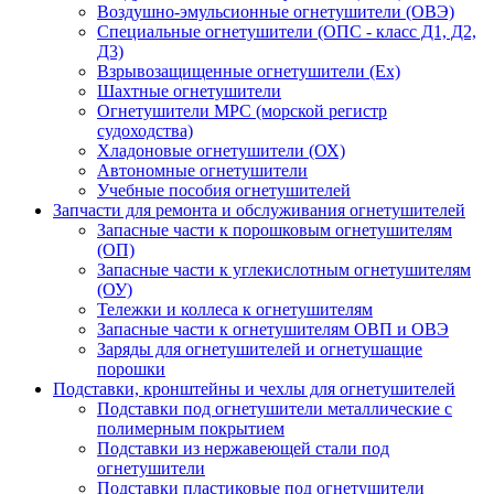
Воздушно-эмульсионные огнетушители (ОВЭ)
Специальные огнетушители (ОПС - класс Д1, Д2,
Д3)
Взрывозащищенные огнетушители (Ex)
Шахтные огнетушители
Огнетушители МРС (морской регистр
судоходства)
Хладоновые огнетушители (ОХ)
Автономные огнетушители
Учебные пособия огнетушителей
Запчасти для ремонта и обслуживания огнетушителей
Запасные части к порошковым огнетушителям
(ОП)
Запасные части к углекислотным огнетушителям
(ОУ)
Тележки и коллеса к огнетушителям
Запасные части к огнетушителям ОВП и ОВЭ
Заряды для огнетушителей и огнетушащие
порошки
Подставки, кронштейны и чехлы для огнетушителей
Подставки под огнетушители металлические с
полимерным покрытием
Подставки из нержавеющей стали под
огнетушители
Подставки пластиковые под огнетушители