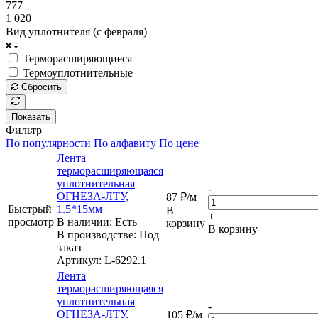
777
1 020
Вид уплотнителя (с февраля)
Терморасширяющиеся
Термоуплотнительные
Сбросить
Показать
Фильтр
По популярности
По алфавиту
По цене
Лента
терморасширяющаяся
уплотнительная
-
ОГНЕЗА-ЛТУ,
87
₽
/м
Быстрый
1.5*15мм
В
+
просмотр
В наличии: Eсть
корзину
В корзину
В производстве: Под
заказ
Артикул
: L-6292.1
Лента
терморасширяющаяся
уплотнительная
-
ОГНЕЗА-ЛТУ,
105
₽
/м