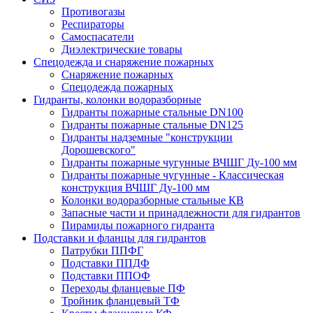
Противогазы
Респираторы
Самоспасатели
Диэлектрические товары
Спецодежда и снаряжение пожарных
Снаряжение пожарных
Спецодежда пожарных
Гидранты, колонки водоразборные
Гидранты пожарные стальные DN100
Гидранты пожарные стальные DN125
Гидранты надземные "конструкции
Дорошевского"
Гидранты пожарные чугунные ВЧШГ Ду-100 мм
Гидранты пожарные чугунные - Классическая
конструкция ВЧШГ Ду-100 мм
Колонки водоразборные стальные КВ
Запасные части и принадлежности для гидрантов
Пирамиды пожарного гидранта
Подставки и фланцы для гидрантов
Патрубки ППФГ
Подставки ППДФ
Подставки ППОФ
Переходы фланцевые ПФ
Тройник фланцевый ТФ