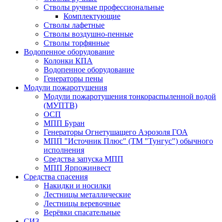
Стволы ручные профессиональные
Комплектующие
Стволы лафетные
Стволы воздушно-пенные
Стволы торфянные
Водопенное оборудование
Колонки КПА
Водопенное оборудование
Генераторы пены
Модули пожаротушения
Модули пожаротушения тонкораспыленной водой
(МУПТВ)
ОСП
МПП Буран
Генераторы Огнетушащего Аэрозоля ГОА
МПП "Источник Плюс" (ТМ "Тунгус") обычного
исполнения
Средства запуска МПП
МПП Ярпожинвест
Средства спасения
Накидки и носилки
Лестницы металлические
Лестницы веревочные
Верёвки спасательные
СИЗ