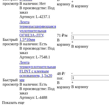
+
просмотр
В наличии: Нет
корзину
В корзину
В производстве: Под
заказ
Артикул
: L-4237.1
Лента
терморасширяющаяся
уплотнительная
-
ОГНЕЗА-ЛТУ,
71
₽
/м
Быстрый
1.5*10мм
В
+
просмотр
В наличии: Eсть
корзину
В корзину
В производстве: Под
заказ
Артикул
: L-7548.1
Лента
термоуплотнительная
FLINT с клеевым
-
48
₽
/
основанием, 1,5х20
пог.
Быстрый
мм
+
В
просмотр
В наличии: Eсть
В корзину
корзину
В производстве: Под
заказ
Артикул
: L-4488
Показать еще