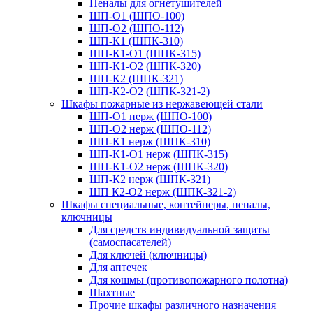
Пеналы для огнетушителей
ШП-О1 (ШПО-100)
ШП-О2 (ШПО-112)
ШП-К1 (ШПК-310)
ШП-К1-О1 (ШПК-315)
ШП-К1-О2 (ШПК-320)
ШП-К2 (ШПК-321)
ШП-К2-О2 (ШПК-321-2)
Шкафы пожарные из нержавеющей стали
ШП-О1 нерж (ШПО-100)
ШП-О2 нерж (ШПО-112)
ШП-К1 нерж (ШПК-310)
ШП-К1-О1 нерж (ШПК-315)
ШП-К1-О2 нерж (ШПК-320)
ШП-К2 нерж (ШПК-321)
ШП К2-О2 нерж (ШПК-321-2)
Шкафы специальные, контейнеры, пеналы,
ключницы
Для средств индивидуальной защиты
(самоспасателей)
Для ключей (ключницы)
Для аптечек
Для кошмы (противопожарного полотна)
Шахтные
Прочие шкафы различного назначения