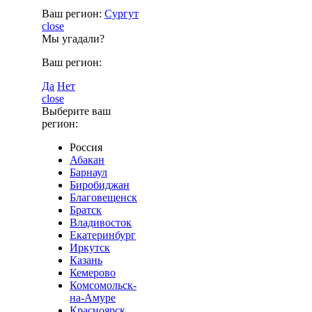
Ваш регион:
Сургут
close
Мы угадали?
Ваш регион:
Да
Нет
close
Выберите ваш
регион:
Россия
Абакан
Барнаул
Биробиджан
Благовещенск
Братск
Владивосток
Екатеринбург
Иркутск
Казань
Кемерово
Комсомольск-
на-Амуре
Красноярск