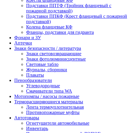
Кресты фланцевые КФ
Подставки ППТФ (Тройник фланцевый с
пожарной подставкой)
Подставки ППКФ (Крест фланцевый с пожарной
подставкой)
Колена фланцевые КФ
Фланцы, подставки для гидранта
Фонари и ЗУ
Аптечки
Знаки безопасности / литература
Знаки световозвращающие
Знаки фотолюминисцентные
Световые табло
Журналы, сборники
Плакаты
Пенообразователи
Углеводородные
Смачиватели типа WA
Мотопомпы / насосы пожарные
Терморасширяющиеся материалы
Лента термоуплотнительная
Противопожарные муфты
Автотовары
Огнетушители автомобильные
Инвентарь