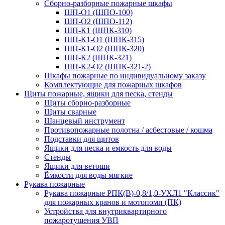
Сборно-разборные пожарные шкафы
ШП-О1 (ШПО-100)
ШП-О2 (ШПО-112)
ШП-К1 (ШПК-310)
ШП-К1-О1 (ШПК-315)
ШП-К1-О2 (ШПК-320)
ШП-К2 (ШПК-321)
ШП-К2-О2 (ШПК-321-2)
Шкафы пожарные по индивидуальному заказу
Комплектующие для пожарных шкафов
Щиты пожарные, ящики для песка, стенды
Щиты сборно-разборные
Щиты сварные
Шанцевый инструмент
Противопожарные полотна / асбестовые / кошма
Подставки для щитов
Ящики для песка и емкость для воды
Стенды
Ящики для ветоши
Ёмкости для воды мягкие
Рукава пожарные
Рукава пожарные РПК(В)-0,8/1,0-УХЛ1 "Классик"
для пожарных кранов и мотопомп (ПК)
Устройства для внутриквартирного
пожаротушения УВП