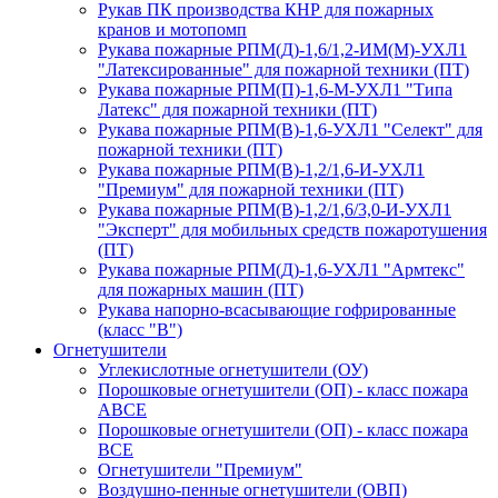
Рукав ПК производства КНР для пожарных
кранов и мотопомп
Рукава пожарные РПМ(Д)-1,6/1,2-ИМ(M)-УХЛ1
"Латексированные" для пожарной техники (ПТ)
Рукава пожарные РПМ(П)-1,6-М-УХЛ1 "Типа
Латекс" для пожарной техники (ПТ)
Рукава пожарные РПМ(В)-1,6-УХЛ1 "Селект" для
пожарной техники (ПТ)
Рукава пожарные РПМ(В)-1,2/1,6-И-УХЛ1
"Премиум" для пожарной техники (ПТ)
Рукава пожарные РПМ(В)-1,2/1,6/3,0-И-УХЛ1
"Эксперт" для мобильных средств пожаротушения
(ПТ)
Рукава пожарные РПМ(Д)-1,6-УХЛ1 "Армтекс"
для пожарных машин (ПТ)
Рукава напорно-всасывающие гофрированные
(класс "В")
Огнетушители
Углекислотные огнетушители (ОУ)
Порошковые огнетушители (ОП) - класс пожара
АВСЕ
Порошковые огнетушители (ОП) - класс пожара
ВСЕ
Огнетушители "Премиум"
Воздушно-пенные огнетушители (ОВП)