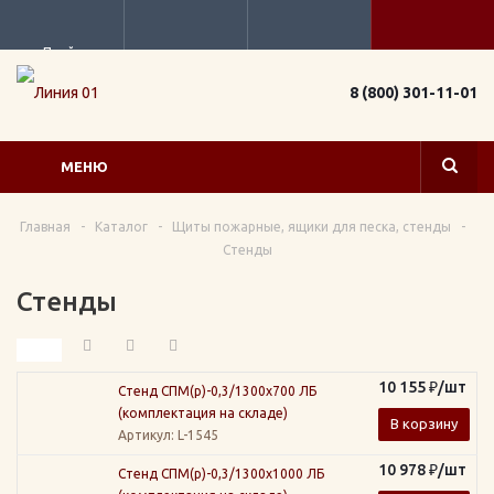
Прайс
8 (800) 301-11-01
МЕНЮ
Главная
-
Каталог
-
Щиты пожарные, ящики для песка, стенды
-
Стенды
Стенды
10 155
₽
/шт
Стенд СПМ(р)-0,3/1300х700 ЛБ
(комплектация на складе)
В корзину
Артикул
: L-1545
10 978
₽
/шт
Стенд СПМ(р)-0,3/1300х1000 ЛБ