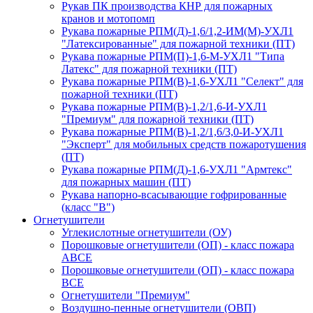
Рукав ПК производства КНР для пожарных
кранов и мотопомп
Рукава пожарные РПМ(Д)-1,6/1,2-ИМ(M)-УХЛ1
"Латексированные" для пожарной техники (ПТ)
Рукава пожарные РПМ(П)-1,6-М-УХЛ1 "Типа
Латекс" для пожарной техники (ПТ)
Рукава пожарные РПМ(В)-1,6-УХЛ1 "Селект" для
пожарной техники (ПТ)
Рукава пожарные РПМ(В)-1,2/1,6-И-УХЛ1
"Премиум" для пожарной техники (ПТ)
Рукава пожарные РПМ(В)-1,2/1,6/3,0-И-УХЛ1
"Эксперт" для мобильных средств пожаротушения
(ПТ)
Рукава пожарные РПМ(Д)-1,6-УХЛ1 "Армтекс"
для пожарных машин (ПТ)
Рукава напорно-всасывающие гофрированные
(класс "В")
Огнетушители
Углекислотные огнетушители (ОУ)
Порошковые огнетушители (ОП) - класс пожара
АВСЕ
Порошковые огнетушители (ОП) - класс пожара
ВСЕ
Огнетушители "Премиум"
Воздушно-пенные огнетушители (ОВП)