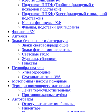
Кресты фланцевые КФ
Подставки ППТФ (Тройник фланцевый с
пожарной подставкой)
Подставки ППКФ (Крест фланцевый с пожарной
подставкой)
Колена фланцевые КФ
Фланцы, подставки для гидранта
Фонари и ЗУ
Аптечки
Знаки безопасности / литература
Знаки световозвращающие
Знаки фотолюминисцентные
Световые табло
Журналы, сборники
Плакаты
Пенообразователи
Углеводородные
Смачиватели типа WA
Мотопомпы / насосы пожарные
Терморасширяющиеся материалы
Лента термоуплотнительная
Противопожарные муфты
Автотовары
Огнетушители автомобильные
Инвентарь