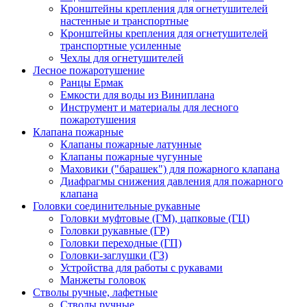
Кронштейны крепления для огнетушителей
настенные и транспортные
Кронштейны крепления для огнетушителей
транспортные усиленные
Чехлы для огнетушителей
Лесное пожаротушение
Ранцы Ермак
Емкости для воды из Виниплана
Инструмент и материалы для лесного
пожаротушения
Клапана пожарные
Клапаны пожарные латунные
Клапаны пожарные чугунные
Маховики ("барашек") для пожарного клапана
Диафрагмы снижения давления для пожарного
клапана
Головки соединительные рукавные
Головки муфтовые (ГМ), цапковые (ГЦ)
Головки рукавные (ГР)
Головки переходные (ГП)
Головки-заглушки (ГЗ)
Устройства для работы с рукавами
Манжеты головок
Стволы ручные, лафетные
Стволы ручные