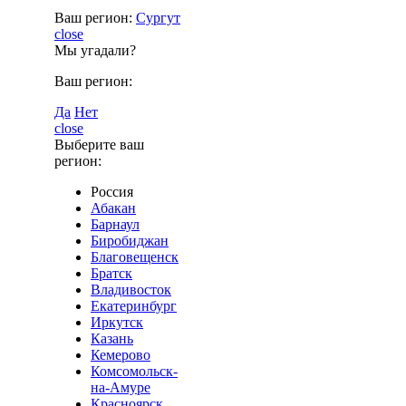
Ваш регион:
Сургут
close
Мы угадали?
Ваш регион:
Да
Нет
close
Выберите ваш
регион:
Россия
Абакан
Барнаул
Биробиджан
Благовещенск
Братск
Владивосток
Екатеринбург
Иркутск
Казань
Кемерово
Комсомольск-
на-Амуре
Красноярск