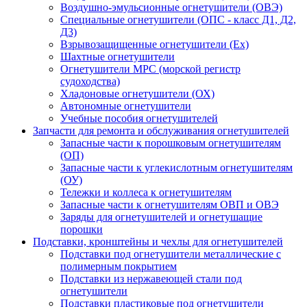
Воздушно-эмульсионные огнетушители (ОВЭ)
Специальные огнетушители (ОПС - класс Д1, Д2,
Д3)
Взрывозащищенные огнетушители (Ex)
Шахтные огнетушители
Огнетушители МРС (морской регистр
судоходства)
Хладоновые огнетушители (ОХ)
Автономные огнетушители
Учебные пособия огнетушителей
Запчасти для ремонта и обслуживания огнетушителей
Запасные части к порошковым огнетушителям
(ОП)
Запасные части к углекислотным огнетушителям
(ОУ)
Тележки и коллеса к огнетушителям
Запасные части к огнетушителям ОВП и ОВЭ
Заряды для огнетушителей и огнетушащие
порошки
Подставки, кронштейны и чехлы для огнетушителей
Подставки под огнетушители металлические с
полимерным покрытием
Подставки из нержавеющей стали под
огнетушители
Подставки пластиковые под огнетушители