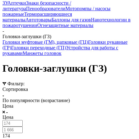
ЗУ
Аптечки
Знаки безопасности /
литература
Пенообразователи
Мотопомпы / насосы
пожарные
Терморасширяющиеся
материалы
Автотовары
Баллоны для газов
Нанотехнологии в
пожаротушении
Огнезащитные материалы
-
Головки-заглушки (ГЗ)
Головки муфтовые (ГМ), цапковые (ГЦ)
Головки рукавные
(ГР)
Головки переходные (ГП)
Устройства для работы с
рукавами
Манжеты головок
Головки-заглушки (ГЗ)
Фильтр:
Сортировка
По популярности (возрастание)
Цена
Цена
174