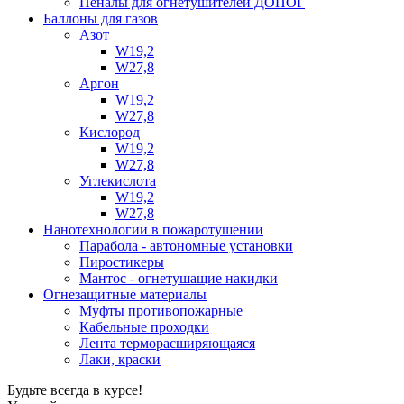
Пеналы для огнетушителей ДОПОГ
Баллоны для газов
Азот
W19,2
W27,8
Аргон
W19,2
W27,8
Кислород
W19,2
W27,8
Углекислота
W19,2
W27,8
Нанотехнологии в пожаротушении
Парабола - автономные установки
Пиростикеры
Мантос - огнетушащие накидки
Огнезащитные материалы
Муфты противопожарные
Кабельные проходки
Лента терморасширяющаяся
Лаки, краски
Будьте всегда в курсе!