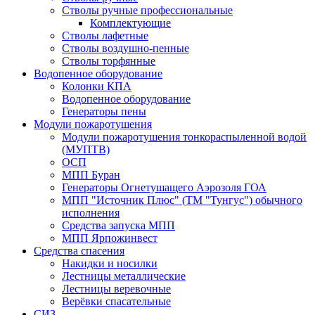
Стволы ручные профессиональные
Комплектующие
Стволы лафетные
Стволы воздушно-пенные
Стволы торфянные
Водопенное оборудование
Колонки КПА
Водопенное оборудование
Генераторы пены
Модули пожаротушения
Модули пожаротушения тонкораспыленной водой
(МУПТВ)
ОСП
МПП Буран
Генераторы Огнетушащего Аэрозоля ГОА
МПП "Источник Плюс" (ТМ "Тунгус") обычного
исполнения
Средства запуска МПП
МПП Ярпожинвест
Средства спасения
Накидки и носилки
Лестницы металлические
Лестницы веревочные
Верёвки спасательные
СИЗ