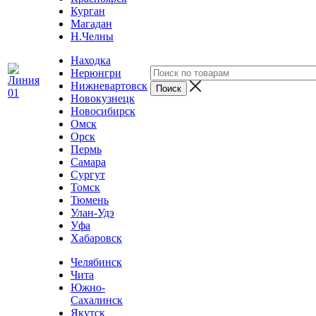
Курган
Магадан
Н.Челны
Находка
Нерюнгри
Нижневартовск
Новокузнецк
Новосибирск
Омск
Орск
Пермь
Самара
Сургут
Томск
Тюмень
Улан-Удэ
Уфа
Хабаровск
Челябинск
Чита
Южно-
Сахалинск
Якутск