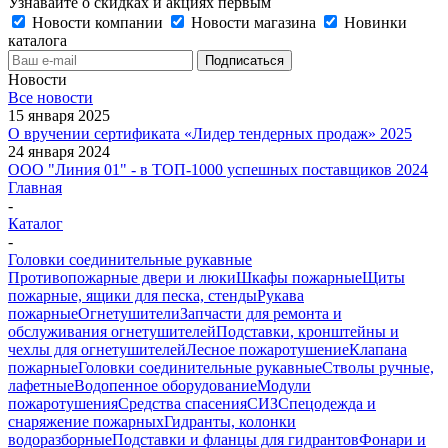
Узнавайте о скидках и акциях первым
Новости компании
Новости магазина
Новинки
каталога
Новости
Все новости
15 января 2025
О вручении сертификата «Лидер тендерных продаж» 2025
24 января 2024
ООО "Линия 01" - в ТОП-1000 успешных поставщиков 2024
Главная
-
Каталог
-
Головки соединительные рукавные
Противопожарные двери и люки
Шкафы пожарные
Щиты
пожарные, ящики для песка, стенды
Рукава
пожарные
Огнетушители
Запчасти для ремонта и
обслуживания огнетушителей
Подставки, кронштейны и
чехлы для огнетушителей
Лесное пожаротушение
Клапана
пожарные
Головки соединительные рукавные
Стволы ручные,
лафетные
Водопенное оборудование
Модули
пожаротушения
Средства спасения
СИЗ
Спецодежда и
снаряжение пожарных
Гидранты, колонки
водоразборные
Подставки и фланцы для гидрантов
Фонари и