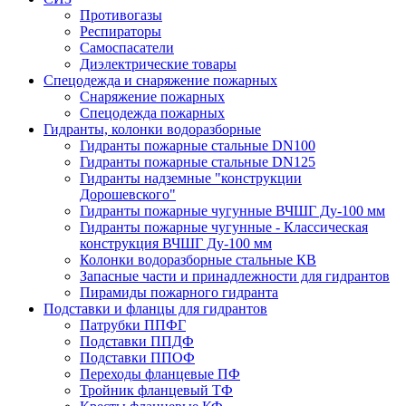
Противогазы
Респираторы
Самоспасатели
Диэлектрические товары
Спецодежда и снаряжение пожарных
Снаряжение пожарных
Спецодежда пожарных
Гидранты, колонки водоразборные
Гидранты пожарные стальные DN100
Гидранты пожарные стальные DN125
Гидранты надземные "конструкции
Дорошевского"
Гидранты пожарные чугунные ВЧШГ Ду-100 мм
Гидранты пожарные чугунные - Классическая
конструкция ВЧШГ Ду-100 мм
Колонки водоразборные стальные КВ
Запасные части и принадлежности для гидрантов
Пирамиды пожарного гидранта
Подставки и фланцы для гидрантов
Патрубки ППФГ
Подставки ППДФ
Подставки ППОФ
Переходы фланцевые ПФ
Тройник фланцевый ТФ