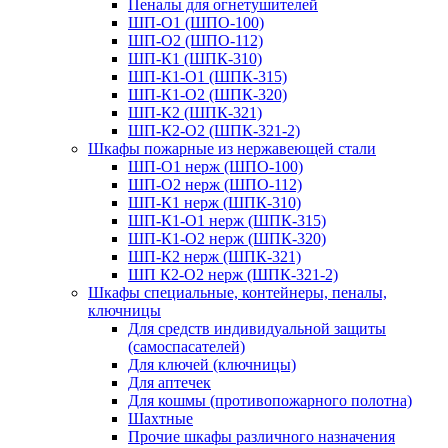
Пеналы для огнетушителей
ШП-О1 (ШПО-100)
ШП-О2 (ШПО-112)
ШП-К1 (ШПК-310)
ШП-К1-О1 (ШПК-315)
ШП-К1-О2 (ШПК-320)
ШП-К2 (ШПК-321)
ШП-К2-О2 (ШПК-321-2)
Шкафы пожарные из нержавеющей стали
ШП-О1 нерж (ШПО-100)
ШП-О2 нерж (ШПО-112)
ШП-К1 нерж (ШПК-310)
ШП-К1-О1 нерж (ШПК-315)
ШП-К1-О2 нерж (ШПК-320)
ШП-К2 нерж (ШПК-321)
ШП К2-О2 нерж (ШПК-321-2)
Шкафы специальные, контейнеры, пеналы,
ключницы
Для средств индивидуальной защиты
(самоспасателей)
Для ключей (ключницы)
Для аптечек
Для кошмы (противопожарного полотна)
Шахтные
Прочие шкафы различного назначения