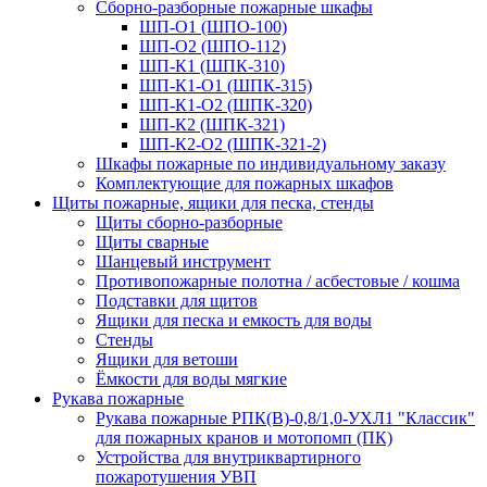
Сборно-разборные пожарные шкафы
ШП-О1 (ШПО-100)
ШП-О2 (ШПО-112)
ШП-К1 (ШПК-310)
ШП-К1-О1 (ШПК-315)
ШП-К1-О2 (ШПК-320)
ШП-К2 (ШПК-321)
ШП-К2-О2 (ШПК-321-2)
Шкафы пожарные по индивидуальному заказу
Комплектующие для пожарных шкафов
Щиты пожарные, ящики для песка, стенды
Щиты сборно-разборные
Щиты сварные
Шанцевый инструмент
Противопожарные полотна / асбестовые / кошма
Подставки для щитов
Ящики для песка и емкость для воды
Стенды
Ящики для ветоши
Ёмкости для воды мягкие
Рукава пожарные
Рукава пожарные РПК(В)-0,8/1,0-УХЛ1 "Классик"
для пожарных кранов и мотопомп (ПК)
Устройства для внутриквартирного
пожаротушения УВП