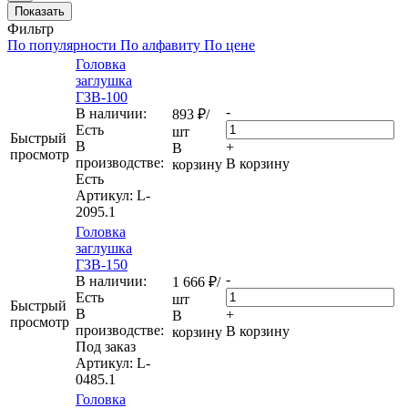
Показать
Фильтр
По популярности
По алфавиту
По цене
Головка
заглушка
ГЗВ-100
-
В наличии:
893
₽
/
Eсть
шт
Быстрый
В
+
В
просмотр
производстве:
В корзину
корзину
Есть
Артикул
: L-
2095.1
Головка
заглушка
ГЗВ-150
-
В наличии:
1 666
₽
/
Eсть
шт
Быстрый
В
+
В
просмотр
производстве:
В корзину
корзину
Под заказ
Артикул
: L-
0485.1
Головка